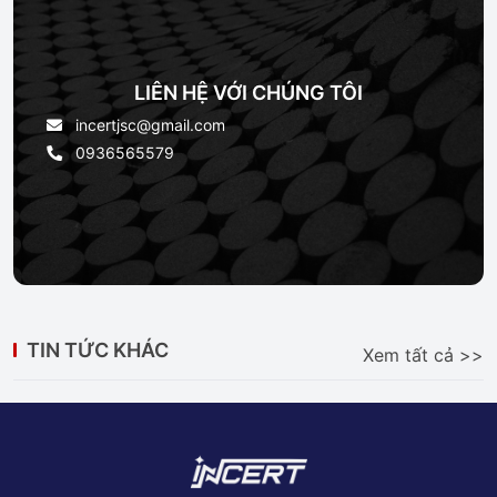
LIÊN HỆ VỚI CHÚNG TÔI
incertjsc@gmail.com
0936565579
TIN TỨC KHÁC
Xem tất cả >>