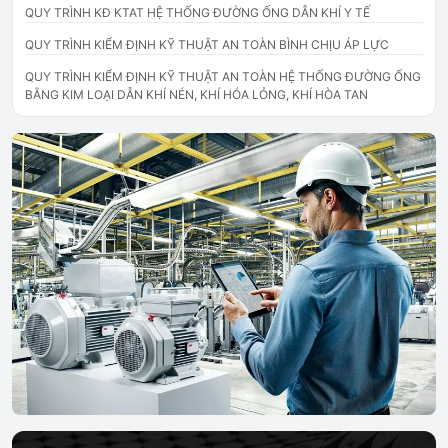
QUY TRÌNH KĐ KTAT HỆ THỐNG ĐƯỜNG ỐNG DẪN KHÍ Y TẾ
QUY TRÌNH KIỂM ĐỊNH KỸ THUẬT AN TOÀN BÌNH CHỊU ÁP LỰC
QUY TRÌNH KIỂM ĐỊNH KỸ THUẬT AN TOÀN HỆ THỐNG ĐƯỜNG ỐNG
BẰNG KIM LOẠI DẪN KHÍ NÉN, KHÍ HÓA LỎNG, KHÍ HÒA TAN