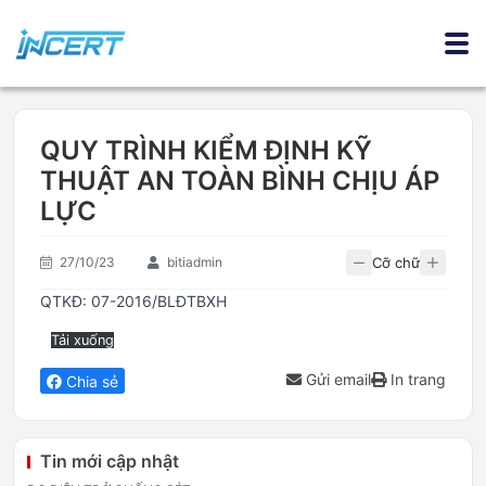
QUY TRÌNH KIỂM ĐỊNH KỸ
THUẬT AN TOÀN BÌNH CHỊU ÁP
LỰC
Cỡ chữ
27/10/23
bitiadmin
QTKĐ: 07-2016/BLĐTBXH
Tải xuống
Gửi email
In trang
Chia sẻ
Tin mới cập nhật