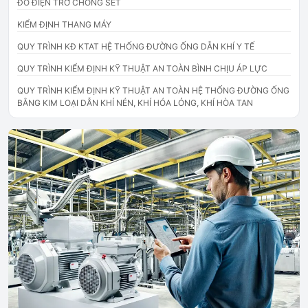
ĐO ĐIỆN TRỞ CHỐNG SÉT
KIỂM ĐỊNH THANG MÁY
QUY TRÌNH KĐ KTAT HỆ THỐNG ĐƯỜNG ỐNG DẪN KHÍ Y TẾ
QUY TRÌNH KIỂM ĐỊNH KỸ THUẬT AN TOÀN BÌNH CHỊU ÁP LỰC
QUY TRÌNH KIỂM ĐỊNH KỸ THUẬT AN TOÀN HỆ THỐNG ĐƯỜNG ỐNG
BẰNG KIM LOẠI DẪN KHÍ NÉN, KHÍ HÓA LỎNG, KHÍ HÒA TAN